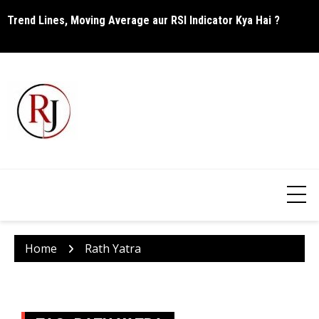
Skip
Trend Lines, Moving Average aur RSI Indicator Kya Hai ?
C
to
content
Home
Rath Yatra