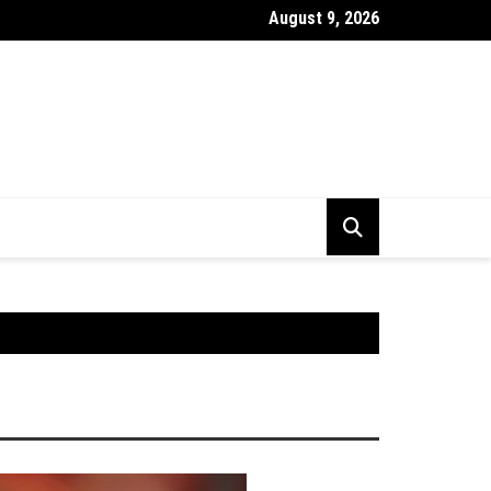
August 9, 2026
r BSE Kya Hai ? Market Index Kya Hota Hai Puri Jankari Hindi Mei